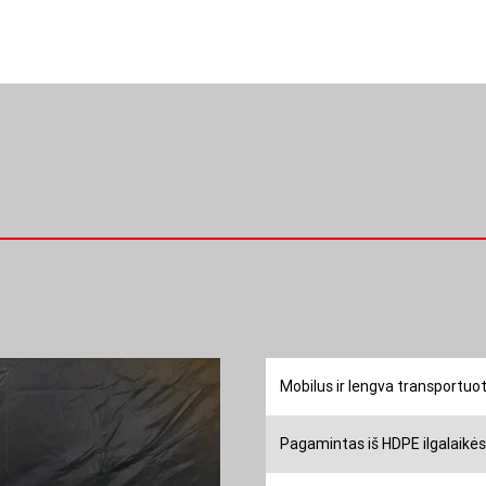
lengvai ir greitai perke
Mobilus ir lengva transportuot
Pagamintas iš HDPE ilgalaikės