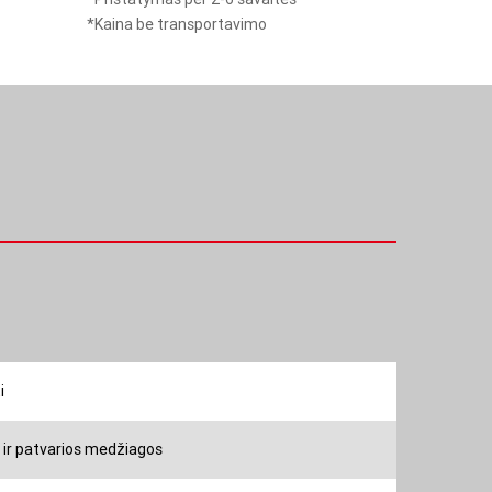
vandens
lti ją į reikiamą vietą.
*Kaina be transportavimo
stotelė
i
 ir patvarios medžiagos