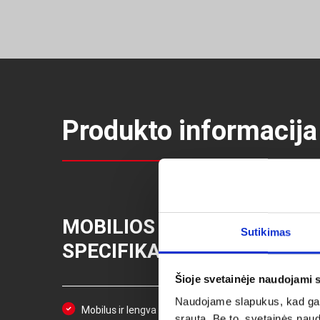
Produkto informacija
MOBILIOS VANDENS STOTE
Sutikimas
SPECIFIKACIJOS
Šioje svetainėje naudojami 
Naudojame slapukus, kad galė
Mobilus ir lengva transportuoti
srautą. Be to, svetainės nau