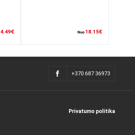
4.49
18.15
€
€
Nuo
+370 687 36973
Privatumo politika