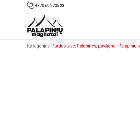
Pradžia
Parduotuvė
Palapinės, paviljonai
+370 696 705 23
Produkto kodas:
PMS-RX-MVS
.
Kategorijos:
Parduotuvė
,
Palapinės, paviljonai
,
Palapinių p