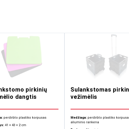
nkstomo pirkinių
Sulankstomas pirkin
mėlio dangtis
vežimėlis
a:
perdirbto plastiko korpusas
Medžiaga:
perdirbto plastiko korpusa
aliuminio rankena
s:
41 × 43 × 2 cm