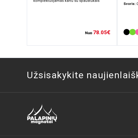
komplektuojamas kartu su spaustukais
Svoris:
78.05
€
Nuo
Užsisakykite naujienlaiš