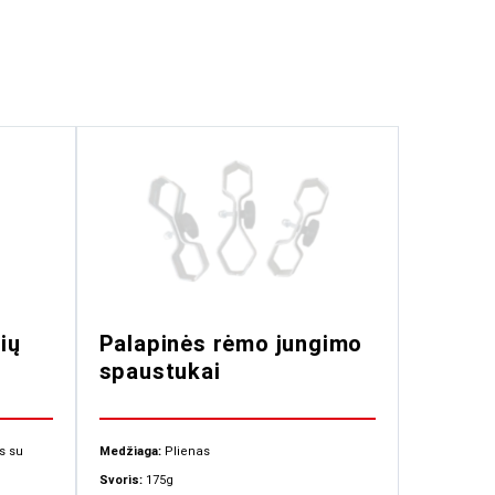
ių
Palapinės rėmo jungimo
spaustukai
s su
Medžiaga:
Plienas
Svoris:
175g