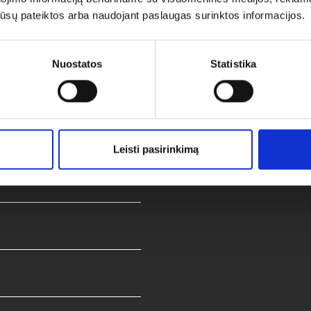
os jūsų pateiktos arba naudojant paslaugas surinktos informacijos.
Nuostatos
Statistika
domų jungčių
s.
Leisti pasirinkimą
dar kompaktiškesnė