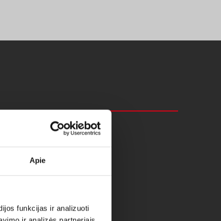
Apie
os funkcijas ir analizuoti
imo ir analizės partneriais,