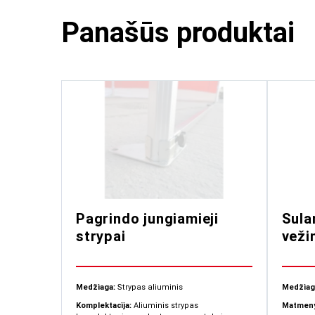
Panašūs produktai
Pagrindo jungiamieji
Sula
strypai
veži
Medžiaga:
Strypas aliuminis
Medžiag
Komplektacija:
Aliuminis strypas
Matmeny