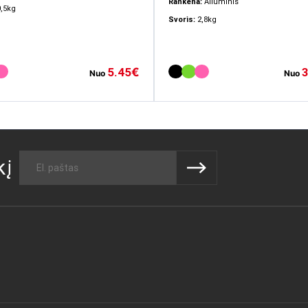
Rankena:
Aliuminis
0,5kg
Svoris:
2,8kg
5.45
3
€
Nuo
Nuo
kį