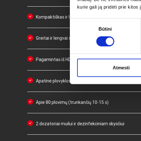
kurie gali ją pridėti prie kit
Kompaktiškas ir lengvas
Sutikimo
Būtini
pasirinkimas
Greitai ir lengvai sustatomas nereikalaujantis papil
Pagamintas iš HDPE ilgalaikės ir patvarios medžiago
Atmesti
Apatinė plovyklos dalis nuimama, kad stotelė būtų 
Apie 80 plovimų (trunkančių 10-15 s)
2 dozatoriai muilui ir dezinfekciniam skysčiui