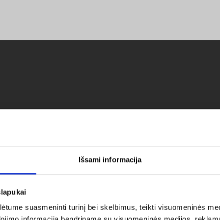
LĖS
Išsami informacija
slapukai
tume suasmeninti turinį bei skelbimus, teikti visuomeninės medij
dojimo informaciją bendriname su visuomeninės medijos, reklamav