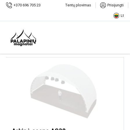
Pradžia
Parduotuvė
Scenos
+370 696 705 23
Tentų plovimas
Prisijungti
Lt
Scenos
Iš viso 4 prekių