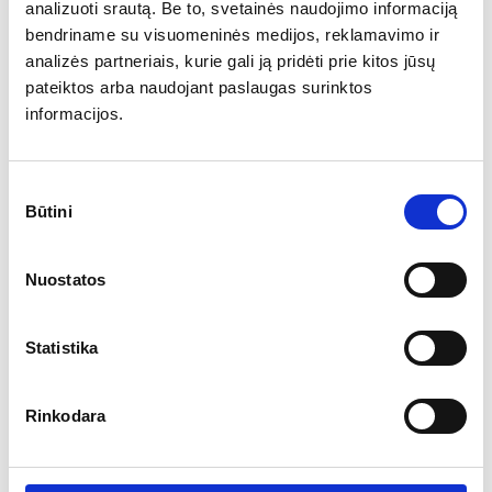
analizuoti srautą. Be to, svetainės naudojimo informaciją
bendriname su visuomeninės medijos, reklamavimo ir
Arkinė scena AS64
analizės partneriais, kurie gali ją pridėti prie kitos jūsų
pateiktos arba naudojant paslaugas surinktos
informacijos.
Plačiau
Nematytos formos, tiems, kuriems pabodo standartinės scenos ir
Sutikimo
ieško kažko unikalaus. Šio tipo scenos yra labai mobilios, greitai…
Būtini
pasirinkimas
Nuostatos
Statistika
Rinkodara