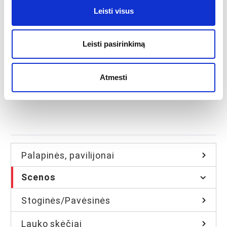
Leisti visus
Arkinė scena AS100
Leisti pasirinkimą
Plačiau
Atmesti
Nematytos formos, tiems, kuriems pabodo standartinės scenos ir
ieško kažko unikalaus. Šio tipo scenos yra labai mobilios, greitai…
Palapinės, pavilijonai
Scenos
Stoginės/Pavėsinės
Lauko skėčiai