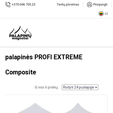
Pradžia
+370 696 705 23
Tentų plovimas
Prisijungti
Parduotuvė
Palapinės, paviljonai
Išskleidžiamos
Lt
prekybinės palapinės
Išskleidžiamos prekybinės palapinės
PROFI EXTREME Composite
Išskleidžiamos prekybinės
palapinės PROFI EXTREME
Composite
Iš viso 6 prekių