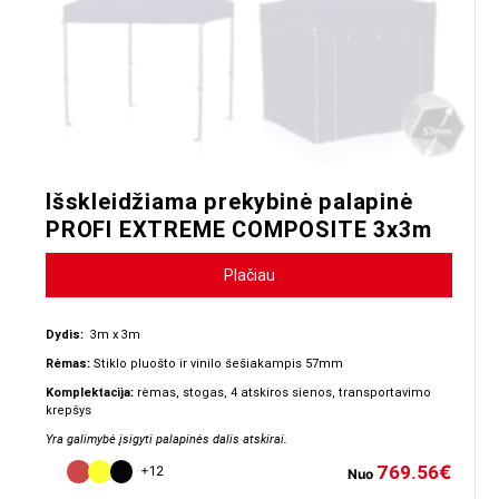
Išskleidžiama prekybinė palapinė
PROFI EXTREME COMPOSITE 3x3m
Plačiau
Dydis:
3m x 3m
Rėmas:
Stiklo pluošto ir vinilo šešiakampis 57mm
Komplektacija:
rėmas, stogas, 4 atskiros sienos, transportavimo
krepšys
Yra galimybė įsigyti palapinės dalis atskirai.
769.56
€
+12
Nuo