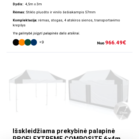
Dydis:
4,5m x 3m
Rėmas:
Stiklo pluošto ir vinilo šešiakampis 57mm
Komplektacija:
rėmas, stogas, 4 atskiros sienos, transportavimo
krepšys
Yra galimybė įsigyti palapinės dalis atskirai.
966.49
€
+9
Nuo
Išskleidžiama prekybinė palapinė
PROFI EXTREME COMPOSITE 6x4m