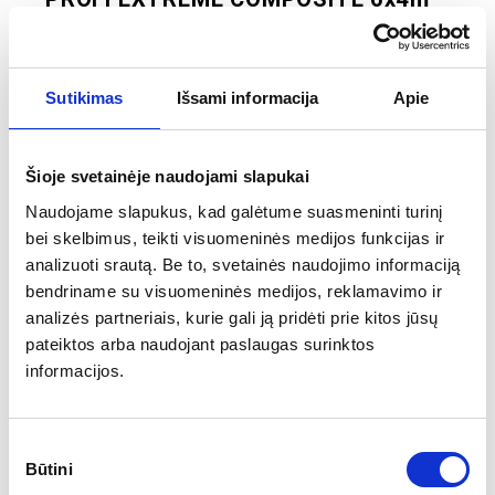
Plačiau
Sutikimas
Išsami informacija
Apie
Dydis:
6m x 4m
Rėmas:
Stiklo pluošto ir vinilo šešiakampis 57mm
Komplektacija:
rėmas, stogas, 4 atskiros sienos, transportavimo
Šioje svetainėje naudojami slapukai
krepšys
Yra galimybė įsigyti palapinės dalis atskirai.
Naudojame slapukus, kad galėtume suasmeninti turinį
1,424.78
bei skelbimus, teikti visuomeninės medijos funkcijas ir
€
+4
Nuo
analizuoti srautą. Be to, svetainės naudojimo informaciją
bendriname su visuomeninės medijos, reklamavimo ir
analizės partneriais, kurie gali ją pridėti prie kitos jūsų
pateiktos arba naudojant paslaugas surinktos
informacijos.
Sutikimo
Būtini
pasirinkimas