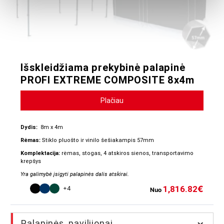
Išskleidžiama prekybinė palapinė
PROFI EXTREME COMPOSITE 8x4m
Plačiau
Dydis:
8m x 4m
Rėmas:
Stiklo pluošto ir vinilo šešiakampis 57mm
Komplektacija:
rėmas, stogas, 4 atskiros sienos, transportavimo
krepšys
Yra galimybė įsigyti palapinės dalis atskirai.
1,816.82
€
+4
Nuo
Palapinės, pavilijonai