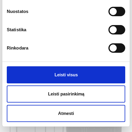
Nuostatos
Išskleidžiama prekybinė palapinė
PROFI EXTREME COMPOSITE 6x3m
Statistika
Plačiau
Rinkodara
Dydis:
6m x 3m
Rėmas:
Stiklo pluošto ir vinilo šešiakampis 57mm
Komplektacija:
rėmas, stogas, 4 atskiros sienos, transportavimo
krepšys
Leisti visus
Yra galimybė įsigyti palapinės dalis atskirai.
1,226.94
€
+4
Nuo
Leisti pasirinkimą
Atmesti