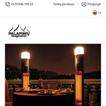
Pradžia
Parduotuvė
Lauko šildytuvai, židiniai
+370 696 705 23
Tentų plovimas
Prisijungti
Lt