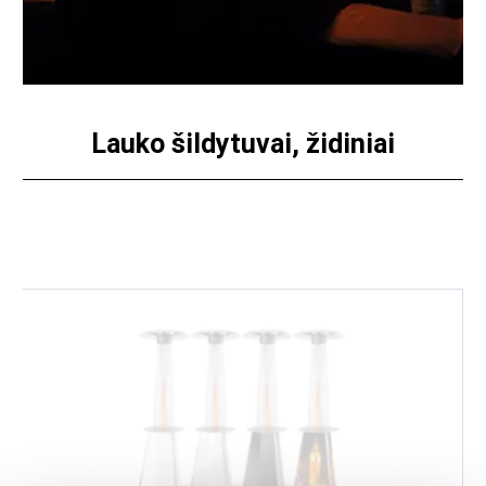
Lauko šildytuvai, židiniai