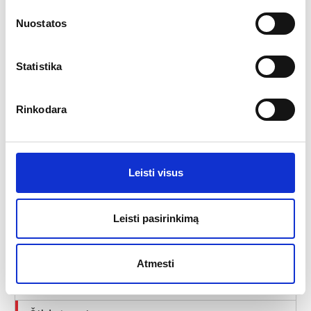
Elektriniai šildytuvai
Nuostatos
Statistika
Rinkodara
Palapinės, pavilijonai
Scenos
Leisti visus
Stoginės/Pavėsinės
Leisti pasirinkimą
Lauko skėčiai
Lauko baldai
Atmesti
Grindys