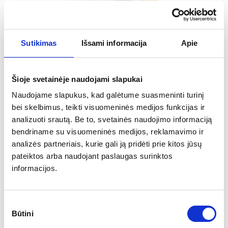
Dujiniai šildytuvai
Sutikimas
Išsami informacija
Apie
Šioje svetainėje naudojami slapukai
Naudojame slapukus, kad galėtume suasmeninti turinį
bei skelbimus, teikti visuomeninės medijos funkcijas ir
analizuoti srautą. Be to, svetainės naudojimo informaciją
bendriname su visuomeninės medijos, reklamavimo ir
analizės partneriais, kurie gali ją pridėti prie kitos jūsų
pateiktos arba naudojant paslaugas surinktos
informacijos.
Sutikimo
Būtini
pasirinkimas