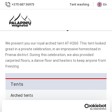
Home
gallery
+370 687 36973
Tent washing
En
Private celebration in a beautiful homestead 2019
Gallery
We present you our royal arched tent AT-H260.
This tent looked
great in a private celebration, in an impressive homestead in
Prienai district.
During this celebration, we also provided
carpeted floors, a dance floor and heaters to keep anyone from
freezing.
tents
arched tents
g-domed tents