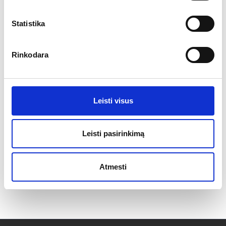
lighting
Statistika
heaters
Rinkodara
decorations
floors
Leisti visus
scenes
Leisti pasirinkimą
Atmesti