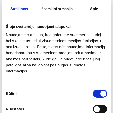
m-domed tents
Sutikimas
Išsami informacija
Apie
modular tents
Šioje svetainėje naudojami slapukai
pagoda tents
Naudojame slapukus, kad galėtume suasmeninti turinį
crown tents
bei skelbimus, teikti visuomeninės medijos funkcijas ir
analizuoti srautą. Be to, svetainės naudojimo informaciją
gabled tents
bendriname su visuomeninės medijos, reklamavimo ir
analizės partneriais, kurie gali ją pridėti prie kitos jūsų
equipment
pateiktos arba naudojant paslaugas surinktos
informacijos.
tables
chairs
Sutikimo
Būtini
pasirinkimas
textile
Nuostatos
upholstered furniture