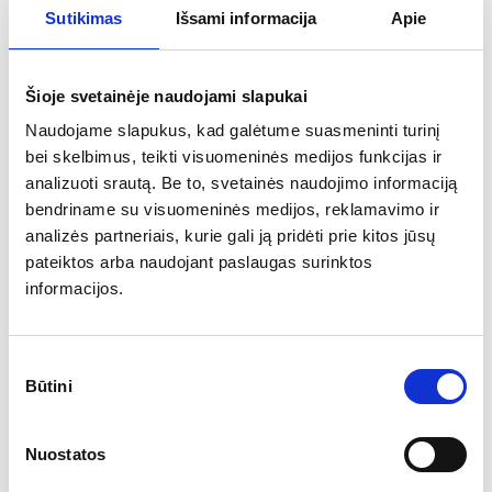
Sutikimas
Išsami informacija
Apie
Šioje svetainėje naudojami slapukai
Single pillar star tent
Naudojame slapukus, kad galėtume suasmeninti turinį
bei skelbimus, teikti visuomeninės medijos funkcijas ir
More
analizuoti srautą. Be to, svetainės naudojimo informaciją
bendriname su visuomeninės medijos, reklamavimo ir
analizės partneriais, kurie gali ją pridėti prie kitos jūsų
Assembled:
about 30 minutes
pateiktos arba naudojant paslaugas surinktos
Roof material:
100% waterproof made of 500D Polyester
informacijos.
*Tent walls are not included in the total price
3,548.33
€
From
Sutikimo
Būtini
pasirinkimas
Tents, Scenes, Canopies
All
Nuostatos