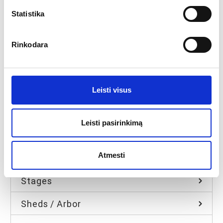
Arch tents
Statistika
Crown tents
Rinkodara
Modular tents
Pagoda tents
Leisti visus
All
Folding trade tents
Leisti pasirinkimą
Star tent
Atmesti
Inflatable tents
Stages
Sheds / Arbor