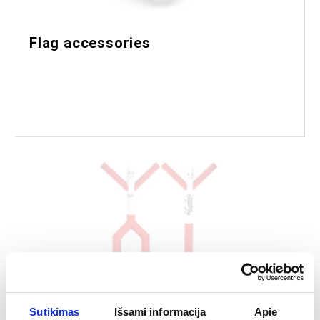
Flag accessories
Sutikimas
Išsami informacija
Apie
Inflatable, advertisement