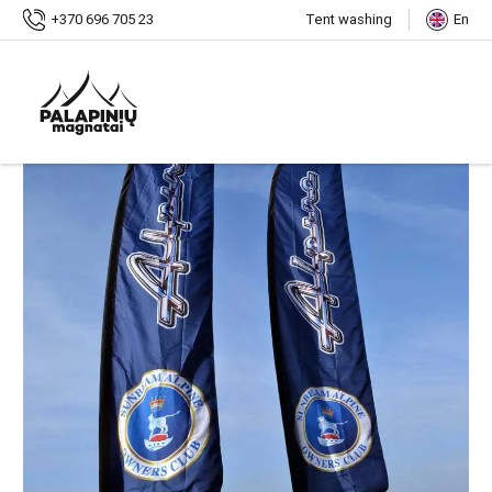
Home
Shop
Advertising, flags
+370 696 705 23
Tent washing
En