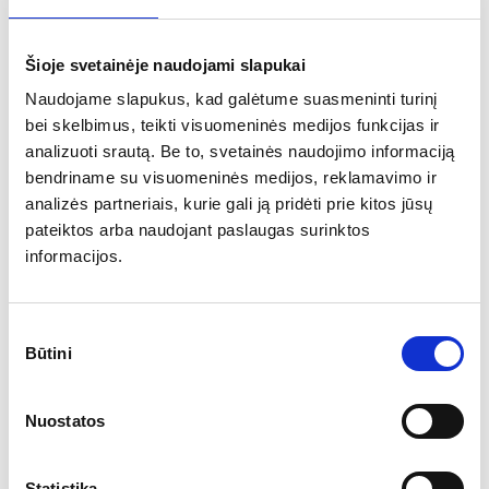
Šioje svetainėje naudojami slapukai
Naudojame slapukus, kad galėtume suasmeninti turinį
bei skelbimus, teikti visuomeninės medijos funkcijas ir
analizuoti srautą. Be to, svetainės naudojimo informaciją
bendriname su visuomeninės medijos, reklamavimo ir
analizės partneriais, kurie gali ją pridėti prie kitos jūsų
pateiktos arba naudojant paslaugas surinktos
informacijos.
Sutikimo
Būtini
pasirinkimas
Inflatable furniture
Nuostatos
Statistika