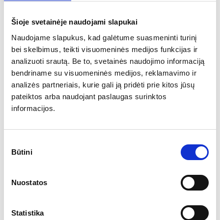
lighting
Šioje svetainėje naudojami slapukai
heaters
Naudojame slapukus, kad galėtume suasmeninti turinį
bei skelbimus, teikti visuomeninės medijos funkcijas ir
decorations
analizuoti srautą. Be to, svetainės naudojimo informaciją
floors
bendriname su visuomeninės medijos, reklamavimo ir
analizės partneriais, kurie gali ją pridėti prie kitos jūsų
pateiktos arba naudojant paslaugas surinktos
scenes
informacijos.
decorations
Sutikimo
Būtini
pasirinkimas
Nuostatos
Statistika