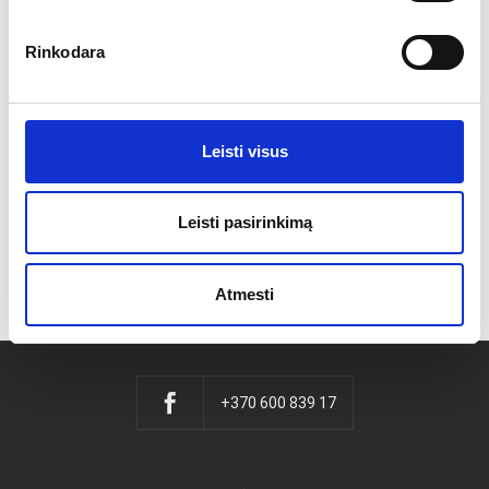
Rinkodara
platforms, modular tents, tables, chairs, lighting,
decorations
Spectacular wedding at TonyResort
Leisti visus
Recreation and Amusement Park
Leisti pasirinkimą
Atmesti
+370 600 839 17