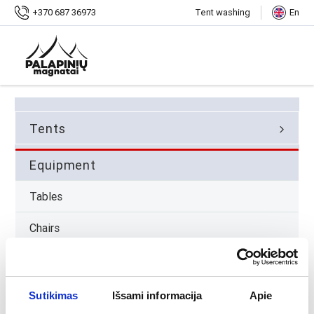
Home
Gallery
+370 687 36973
Tent washing
En
atlikti darbai
tents
equipment
tables
chairs
textile
upholstered furniture
Sutikimas
Išsami informacija
Apie