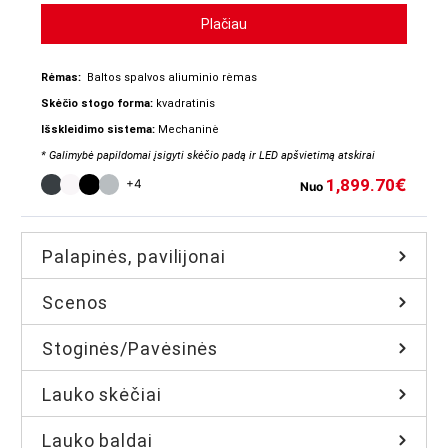
Plačiau
Rėmas:
Baltos spalvos aliuminio rėmas
Skėčio stogo forma:
kvadratinis
Išskleidimo sistema:
Mechaninė
* Galimybė papildomai įsigyti skėčio padą ir LED apšvietimą atskirai
1,899.70
€
+4
Nuo
Palapinės, pavilijonai
Scenos
Stoginės/Pavėsinės
Lauko skėčiai
Lauko baldai