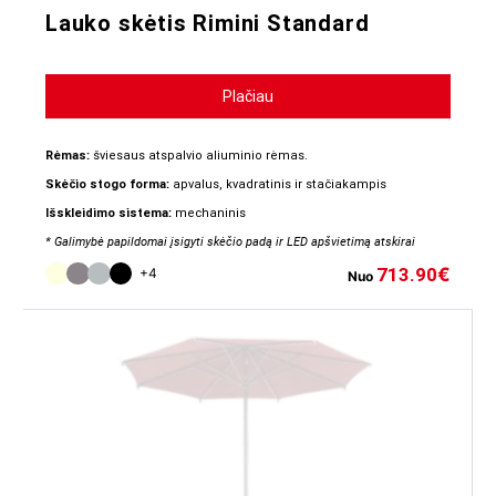
Lauko skėtis Rimini Standard
Plačiau
Rėmas:
šviesaus atspalvio aliuminio rėmas.
Skėčio stogo forma:
apvalus, kvadratinis ir stačiakampis
Išskleidimo sistema:
mechaninis
* Galimybė papildomai įsigyti skėčio padą ir LED apšvietimą atskirai
713.90
€
+4
Nuo