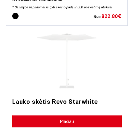
* Galimybė papildomai įsigyti skėčio padą ir LED apšvietimą atskirai
822.80
€
Nuo
Lauko skėtis Revo Starwhite
Plačiau