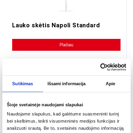
Lauko skėtis Napoli Standard
Plačiau
Rėmas:
tamsaus atspalvio aliuminio rėmas.
Skėčio stogo forma:
apvalus, kvadratinis ir stačiakampis
Išskleidimo sistema:
mechaninis
Sutikimas
Išsami informacija
Apie
* Galimybė papildomai įsigyti skėčio padą ir LED apšvietimą atskirai
713.90
€
+4
Nuo
Šioje svetainėje naudojami slapukai
Naudojame slapukus, kad galėtume suasmeninti turinį
bei skelbimus, teikti visuomeninės medijos funkcijas ir
analizuoti srautą. Be to, svetainės naudojimo informaciją