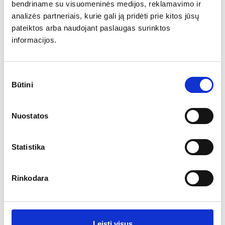
bendriname su visuomeninės medijos, reklamavimo ir
analizės partneriais, kurie gali ją pridėti prie kitos jūsų
pateiktos arba naudojant paslaugas surinktos
informacijos.
Lauko skėtis Lido Titanium
Sutikimo
Būtini
pasirinkimas
Plačiau
Nuostatos
Rėmas:
titano spalvos rėmas
Statistika
Skėčio stogo forma:
apvalus ir kvadratinis
Išskleidimo sistema:
„Push-up“
* Galimybė papildomai įsigyti skėčio padą ir LED apšvietimą atskirai
Rinkodara
496.10
€
+2
Nuo
Leisti visus