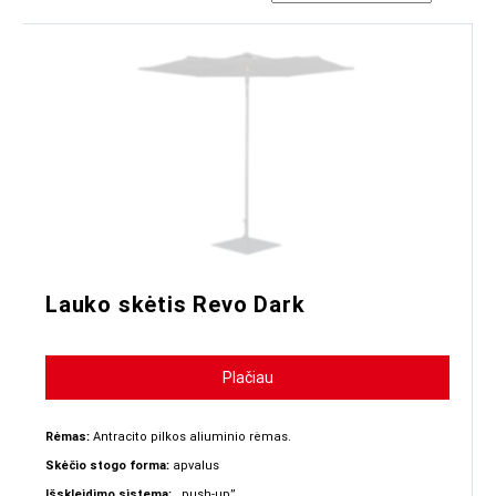
Lauko skėtis Revo Dark
Plačiau
Rėmas:
Antracito pilkos aliuminio rėmas.
Skėčio stogo forma:
apvalus
Išskleidimo sistema:
,,push-up”