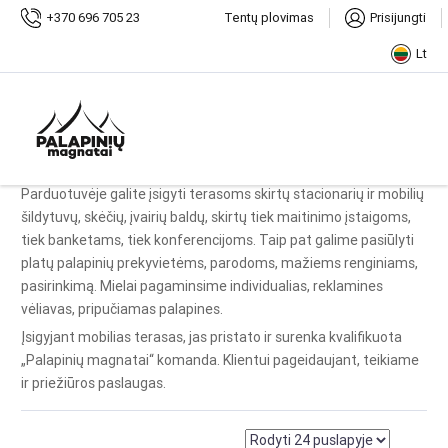
Pradžia
Produktai
+370 696 705 23
Tentų plovimas
Prisijungti
Lt
„Palapinių magnatai“ pristato naujausią savo paslaugą – įvairios
įrangos, skirtos viešojo maitinimo įstaigų lauko kavinėms,
pardavimas. Pagal individualius užsakymus gaminame mobilias
arkinio dizaino palapines, skirtas lauko kavinių erdvėms.
Parduotuvėje galite įsigyti terasoms skirtų stacionarių ir mobilių
šildytuvų, skėčių, įvairių baldų, skirtų tiek maitinimo įstaigoms,
tiek banketams, tiek konferencijoms. Taip pat galime pasiūlyti
platų palapinių prekyvietėms, parodoms, mažiems renginiams,
pasirinkimą. Mielai pagaminsime individualias, reklamines
vėliavas, pripučiamas palapines.
Įsigyjant mobilias terasas, jas pristato ir surenka kvalifikuota
„Palapinių magnatai“ komanda. Klientui pageidaujant, teikiame
ir priežiūros paslaugas.