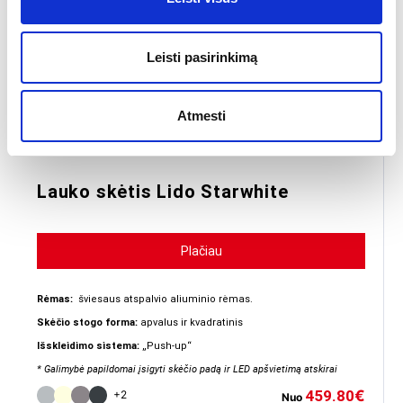
Leisti pasirinkimą
Atmesti
Lauko skėtis Lido Starwhite
Plačiau
Rėmas:
šviesaus atspalvio aliuminio rėmas.
Skėčio stogo forma:
apvalus ir kvadratinis
Išskleidimo sistema:
„Push-up“
* Galimybė papildomai įsigyti skėčio padą ir LED apšvietimą atskirai
459.80
€
+2
Nuo