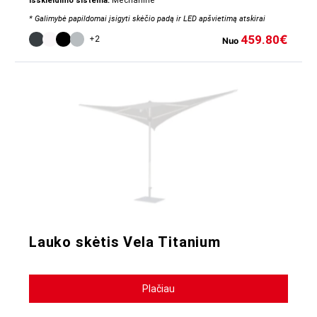
Išskleidimo sistema:
Mechaninė
* Galimybė papildomai įsigyti skėčio padą ir LED apšvietimą atskirai
459.80
€
+2
Nuo
Lauko skėtis Vela Titanium
Plačiau