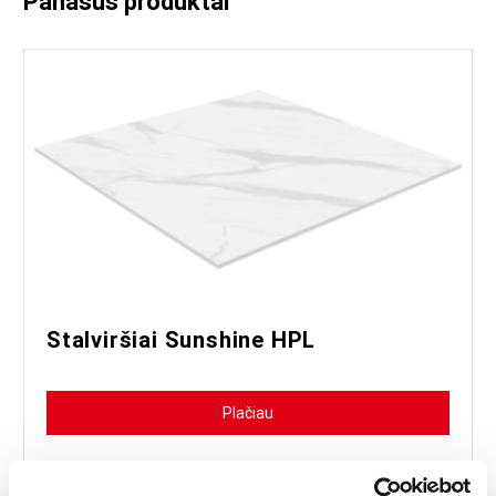
Panašūs produktai
Stalviršiai Sunshine HPL
Plačiau
Šis stalviršis yra puikus pasirinkimas bet kokiam dizaino projektui.