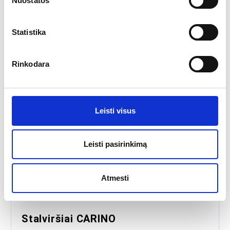
Nuostatos
„Cambium“ linija yra tiesiog stebuklinga su savo didžiulėmis
galimybėmis – komplimentas kiekvienam interjerui…
Statistika
83.26
€
Nuo
Rinkodara
Leisti visus
Leisti pasirinkimą
Atmesti
Stalviršiai CARINO