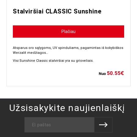
Stalviršiai CLASSIC Sunshine
Plačiau
Atsparus oro sąlygoms, UV spinduliams, pagamintas iš kokybiškos
Werzalit medžiagos…
Visi Sunshine Classic stalviršiai yra su grioveliais.
50.55
€
Nuo
Užsisakykite naujienlaiškį