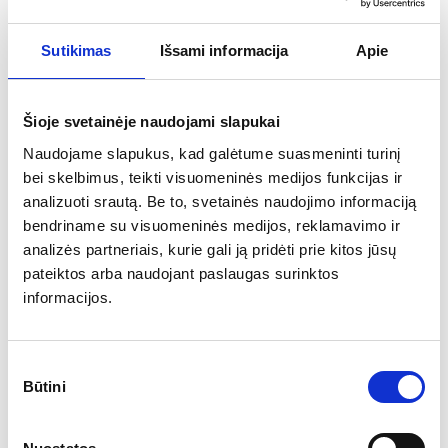
Visi mūsų „Sunshine HPL“ serijos stalviršiai turi tiesią nuožulnią
briauną ir jau turi išfrezuotus griovelius.
Sutikimas
Išsami informacija
Apie
61.77
€
Nuo
Šioje svetainėje naudojami slapukai
Naudojame slapukus, kad galėtume suasmeninti turinį
bei skelbimus, teikti visuomeninės medijos funkcijas ir
analizuoti srautą. Be to, svetainės naudojimo informaciją
bendriname su visuomeninės medijos, reklamavimo ir
analizės partneriais, kurie gali ją pridėti prie kitos jūsų
pateiktos arba naudojant paslaugas surinktos
informacijos.
Stalviršiai CAMBIUM
Sutikimo
Būtini
pasirinkimas
Plačiau