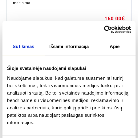
maitinimo…
160.00
€
Sutikimas
Išsami informacija
Apie
Šioje svetainėje naudojami slapukai
Naudojame slapukus, kad galėtume suasmeninti turinį
bei skelbimus, teikti visuomeninės medijos funkcijas ir
analizuoti srautą. Be to, svetainės naudojimo informaciją
bendriname su visuomeninės medijos, reklamavimo ir
analizės partneriais, kurie gali ją pridėti prie kitos jūsų
Pagoda palapinė PT-A36
pateiktos arba naudojant paslaugas surinktos
informacijos.
Plačiau