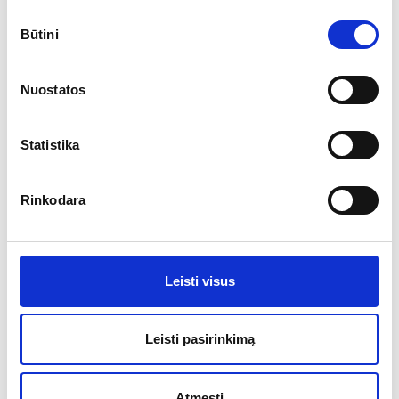
Sutikimo
Dar aukštesnis pats populiariausias dydis iš pagoda palapinių, ji
Būtini
pasirinkimas
puikiai tinka oficialių renginių ar objektų atidarymo ceremonijai…
Nuostatos
250.00
€
Statistika
Rinkodara
Kitos paslaugos
Leisti visus
Leisti pasirinkimą
Atmesti