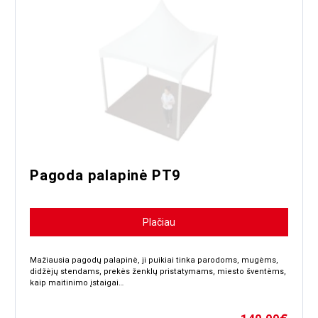
Svoris:
214 kg
2-3 žmonės - 1-2
Montavimo laikas:
val.
Priedai:
PVC sienos:
Įskaičiuotos
Lietaus latakas (tik
Įskaičiuota
jungiant palapines):
Pagoda palapinė PT9
Plačiau
Mažiausia pagodų palapinė, ji puikiai tinka parodoms, mugėms,
didžėjų stendams, prekės ženklų pristatymams, miesto šventėms,
kaip maitinimo įstaigai…