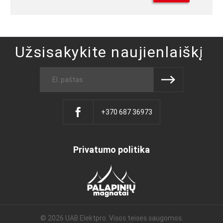
Užsisakykite naujienlaiškį
+370 687 36973
Privatumo politika
© 2026 UAB Elektpro. Visos teisės saugomos.