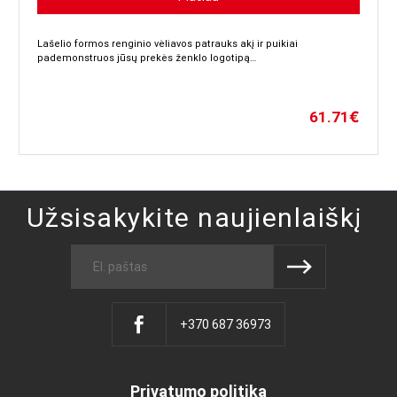
Lašelio formos renginio vėliavos patrauks akį ir puikiai
pademonstruos jūsų prekės ženklo logotipą…
61.71
€
Užsisakykite naujienlaiškį
+370 687 36973
Privatumo politika