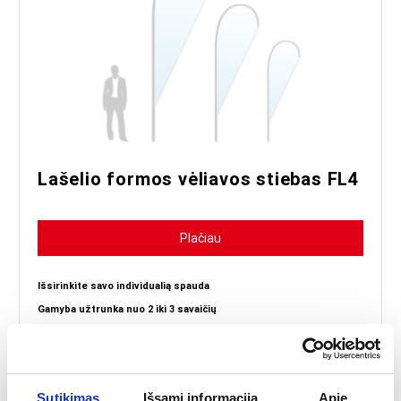
spalvas, tačiau dėl
skaitmeninių
Pastaba:
ekranų apribojimų
negalime
garantuoti, kad
spalvos atrodys
lygiai taip pat, kaip
tikra medžiaga.
Lašelio formos vėliavos stiebas FL4
Plačiau
Išsirinkite savo individualią spauda
Gamyba užtrunka nuo 2 iki 3 savaičių
*Komplektacijoje nėra tvirtinimo elementų, juos galite įsigyti atskirai
57.17
€
Nuo
Sutikimas
Išsami informacija
Apie