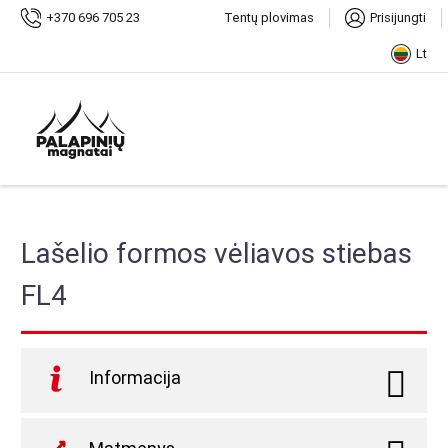
Pradžia
Parduotuvė
Reklama
+370 696 705 23
Tentų plovimas
Prisijungti
Lašelio formos vėliavos stiebas FL4
Lt
Produkto kodas:
PMS-FL4
.
Kategorijos:
Parduotuvė
,
Lašelio formos reklaminės vėliavos
,
Reklama
.
Lašelio formos vėliavos stiebas
FL4
Informacija
Lašelio formos renginio vėliavos patrauks akį ir puikiai
pademonstruos jūsų prekės ženklo logotipą ir norimą