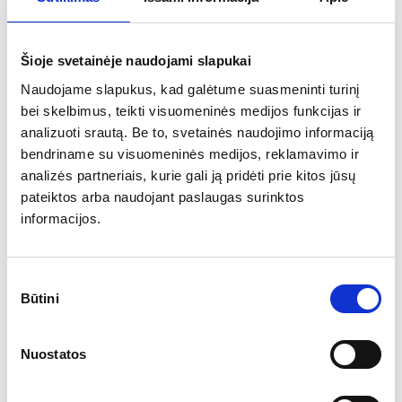
Šioje svetainėje naudojami slapukai
Naudojame slapukus, kad galėtume suasmeninti turinį
bei skelbimus, teikti visuomeninės medijos funkcijas ir
analizuoti srautą. Be to, svetainės naudojimo informaciją
bendriname su visuomeninės medijos, reklamavimo ir
analizės partneriais, kurie gali ją pridėti prie kitos jūsų
pateiktos arba naudojant paslaugas surinktos
informacijos.
Lašelio formos vėliavos stiebas
FM3
Sutikimo
Plačiau
Būtini
pasirinkimas
Išsirinkite savo individualią spauda
Nuostatos
Gamyba užtrunka nuo 2 iki 3 savaičių
*Komplektacijoje nėra tvirtinimo elementų, juos galite įsigyti atskirai