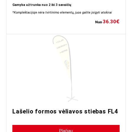
Gamyba užtrunka nuo 2 iki 3 savaičių
*Komplektacijoje nėra tvirtinimo elementų, juos galite įsigyti atskirai
36.30
€
Nuo
Lašelio formos vėliavos stiebas FL4
Plačiau