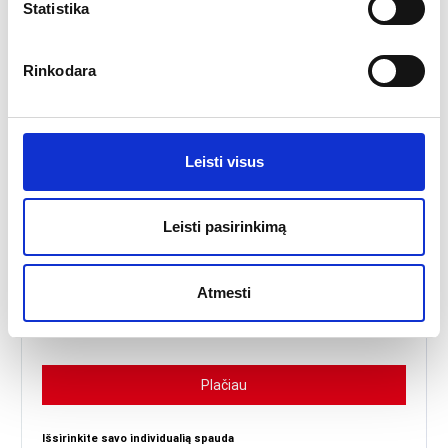
Statistika
45.38
€
Nuo
Rinkodara
Leisti visus
Leisti pasirinkimą
Atmesti
Lašelio formos vėliavos stiebas FS2
Plačiau
Išsirinkite savo individualią spauda