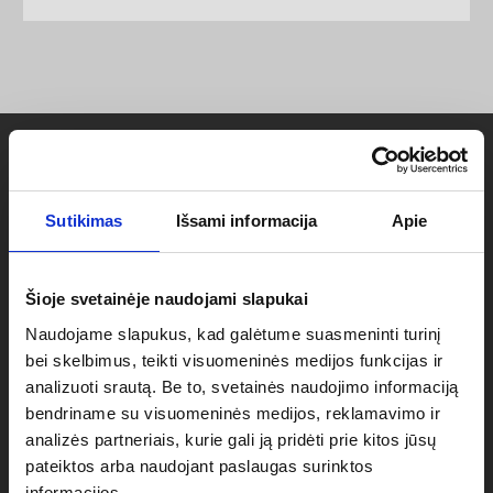
Produkto informacija
Sutikimas
Išsami informacija
Apie
Šioje svetainėje naudojami slapukai
Naudojame slapukus, kad galėtume suasmeninti turinį
bei skelbimus, teikti visuomeninės medijos funkcijas ir
KALAMAS VĖLIAVOS
analizuoti srautą. Be to, svetainės naudojimo informaciją
PAGRINDAS FB4
bendriname su visuomeninės medijos, reklamavimo ir
analizės partneriais, kurie gali ją pridėti prie kitos jūsų
pateiktos arba naudojant paslaugas surinktos
informacijos.