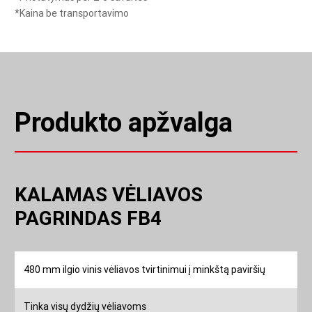
vėliavos
*Kaina be transportavimo
PRODUKTO APRAŠYMAS
pagrindas
Jūsų vėliava visada turi būti tvirtai pritvirtinta –
FB4
nesvarbu, kur esate ar kokios oro sąlygos vyrauja. Todėl
siūlome platų vėliavų tvirtinimo priedų pasirinkimą,
leidžiantį saugiai įtvirtinti vėliavą ant minkštų ar kietų
paviršių, prie sienų, paviljonų ar net prie automobilio
Produkto apžvalga
rato!
KALAMAS VĖLIAVOS
PAGRINDAS FB4
480 mm ilgio vinis vėliavos tvirtinimui į minkštą paviršių
Tinka visų dydžių vėliavoms