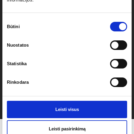
Spalva: Sidabrinė
Sutikimo
Ilgis: 48cm
Būtini
pasirinkimas
Svoris: 1kg
Nuostatos
Medžiaga: Nerūdijantis plienas
Statistika
Rinkodara
Garantija: 12mėn
Leisti visus
Leisti pasirinkimą
Panašūs produktai