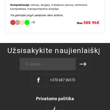
Komplektacija:
rėmas, stogas, 4 atskiros sienos, tvirtinimo
komplektas, transportavimo krepšys
Yra galimybė įsigyti palapinės dalis atskirai.
588.96
€
+8
Nuo
Užsisakykite naujienlaiškį
+370 687 36973
Privatumo politika