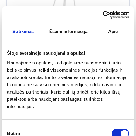
Sutikimas
Išsami informacija
Apie
Bar table W60
Šioje svetainėje naudojami slapukai
Naudojame slapukus, kad galėtume suasmeninti turinį
bei skelbimus, teikti visuomeninės medijos funkcijas ir
More
analizuoti srautą. Be to, svetainės naudojimo informaciją
bendriname su visuomeninės medijos, reklamavimo ir
Our production bar table W60 is very popular with event organizers
analizės partneriais, kurie gali ją pridėti prie kitos jūsų
and companies that participate in exhibitions …
pateiktos arba naudojant paslaugas surinktos
informacijos.
25.00
€
Sutikimo
Būtini
pasirinkimas