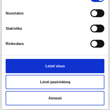
Nuostatos
Statistika
Rinkodara
Apvalus baro stalas D70
Leisti visus
More
Leisti pasirinkimą
Stilingas ir praktiškas apvalus baro stalas D70 – puikiai tinkantis
banketams, furšetams, privatiems renginiams ar asmeninėms
šventėms…
Atmesti
30.00
€