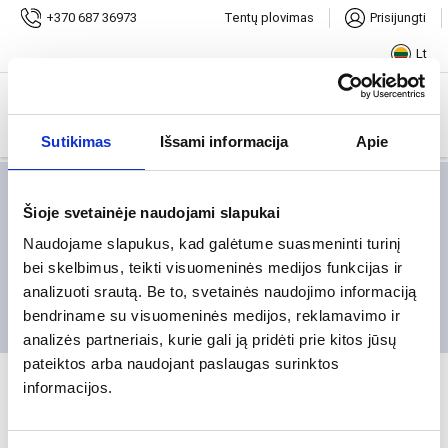
Pradžia
darbai
+370 687 36973
Tentų plovimas
Prisijungti
Vilniaus aeroklube vykusi privati įmonės šventė
Lt
Atlikti darbai
Sutikimas
Išsami informacija
Apie
palapinės
Šioje svetainėje naudojami slapukai
Naudojame slapukus, kad galėtume suasmeninti turinį
įranga
bei skelbimus, teikti visuomeninės medijos funkcijas ir
analizuoti srautą. Be to, svetainės naudojimo informaciją
scenos
bendriname su visuomeninės medijos, reklamavimo ir
analizės partneriais, kurie gali ją pridėti prie kitos jūsų
pateiktos arba naudojant paslaugas surinktos
informacijos.