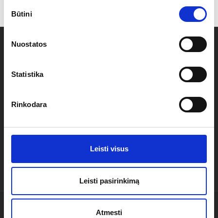
Sutikimo
Būtini
pasirinkimas
Užsisakykite naujienlaiškį
Nuostatos
Statistika
+370 687 36973
Rinkodara
Privatumo politika
Leisti visus
Leisti pasirinkimą
© 2026 UAB Elektpro. Visos teisės saugomos.
Atmesti