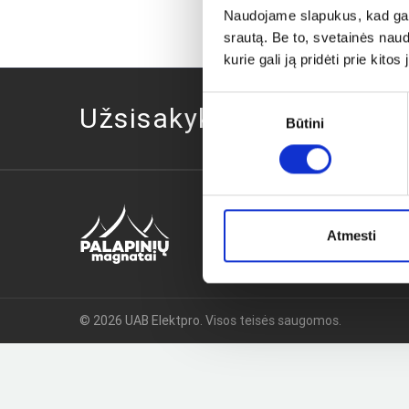
Naudojame slapukus, kad galė
srautą. Be to, svetainės nau
kurie gali ją pridėti prie kit
Sutikimo
Užsisakykite naujienlaiš
Būtini
pasirinkimas
Atmesti
© 2026 UAB Elektpro. Visos teisės saugomos.