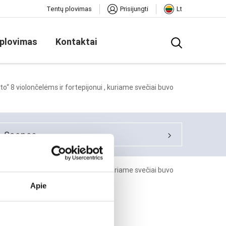
Tentų plovimas
Prisijungti
Lt
 plovimas
Kontaktai
to“ 8 violončelėms ir fortepijonui , kuriame svečiai buvo
scenos
to“ 8 violončelėms ir fortepijonui , kuriame svečiai buvo
Apie