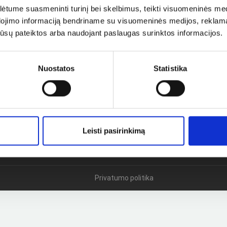
tume suasmeninti turinį bei skelbimus, teikti visuomeninės medij
dojimo informaciją bendriname su visuomeninės medijos, reklamav
os jūsų pateiktos arba naudojant paslaugas surinktos informacijos.
kį
Nuostatos
Statistika
Leisti pasirinkimą
Privatumo politika