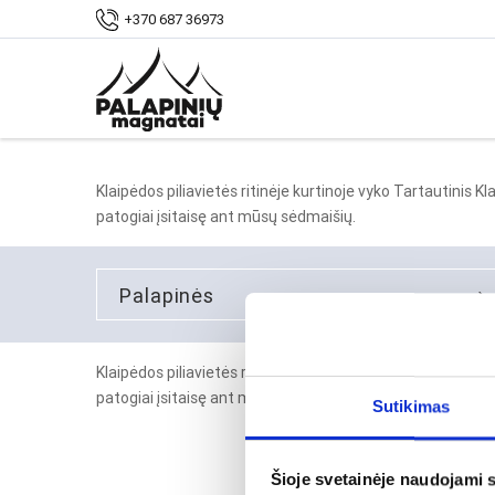
Pradžia
darbai
Tarptautinis Klaipėdos violan
+370 687 36973
Klaipėdos piliavietės ritinėje kurtinoje vyko Tartautinis 
patogiai įsitaisę ant mūsų sėdmaišių.
palapinės
Klaipėdos piliavietės ritinėje kurtinoje vyko Tartautinis 
patogiai įsitaisę ant mūsų sėdmaišių.
Sutikimas
Šioje svetainėje naudojami 