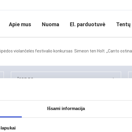
čelės festivalis
Apie mus
Nuoma
El. parduotuvė
Tentų
Atlikti darbai
Klaipėdos violančelės festivalio konkursas Simeon ten Holt. „Canto ostina
įranga
Klaipėdos violančelės festivalio konkursas Simeon ten Holt. „Canto ostina
Išsami informacija
slapukai